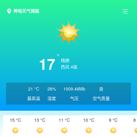
桦甸天气预报
17
晴朗
西风 4级
21 °C
28%
1009.48Mb
良
最高温
湿度
气压
空气质量
15 °C
13 °C
11 °C
10 °C
9 °C
8