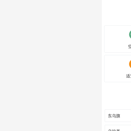
适
东乌旗