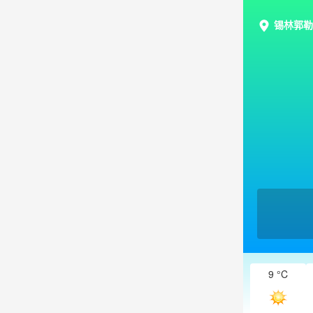
锡林郭勒
9 °C