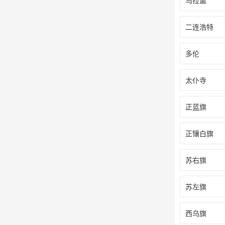
乌拉盖
二连浩特
多伦
太仆寺
正蓝旗
正镶白旗
苏右旗
苏左旗
西乌旗