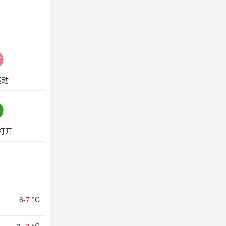
运动
打开
6-
7
°C