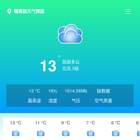
镶黄旗天气预报
13
局部多云
北风 3级
13 °C
16%
1014.56Mb
缺数据
最高温
湿度
气压
空气质量
13 °C
11 °C
9 °C
7 °C
6 °C
6