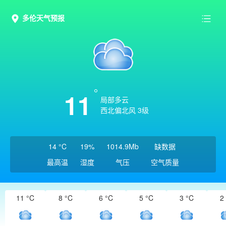
多伦天气预报
11
局部多云
西北偏北风 3级
14 °C
19%
1014.9Mb
缺数据
最高温
湿度
气压
空气质量
11 °C
8 °C
6 °C
5 °C
3 °C
2