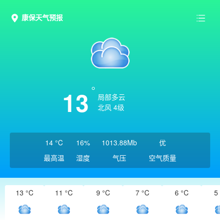
康保天气预报
13
局部多云
北风 4级
14 °C
16%
1013.88Mb
优
最高温
湿度
气压
空气质量
13 °C
11 °C
9 °C
7 °C
6 °C
5