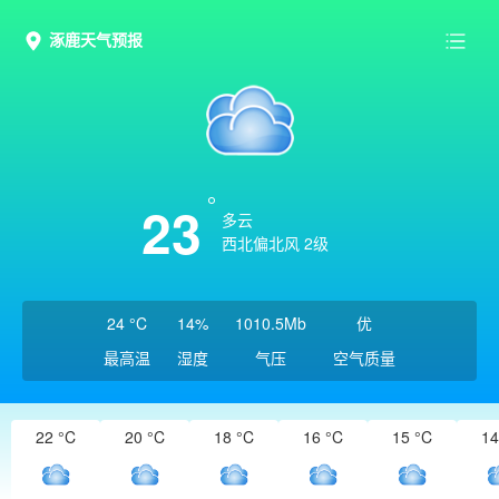
涿鹿天气预报
23
多云
西北偏北风 2级
24 °C
14%
1010.5Mb
优
最高温
湿度
气压
空气质量
22 °C
20 °C
18 °C
16 °C
15 °C
14