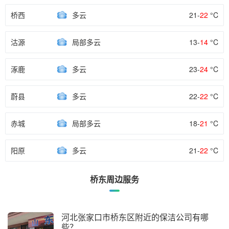
桥西
多云
21-
22
°C
沽源
局部多云
13-
14
°C
涿鹿
多云
23-
24
°C
蔚县
多云
22-
22
°C
赤城
局部多云
18-
21
°C
阳原
多云
21-
22
°C
桥东周边服务
河北张家口市桥东区附近的保洁公司有哪
些？