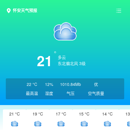
怀安天气预报
21
多云
东北偏北风 3级
22 °C
12%
1010.84Mb
优
最高温
湿度
气压
空气质量
21 °C
19 °C
17 °C
15 °C
14 °C
13