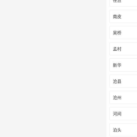
任丘
南皮
吴桥
孟村
新华
沧县
沧州
河间
泊头