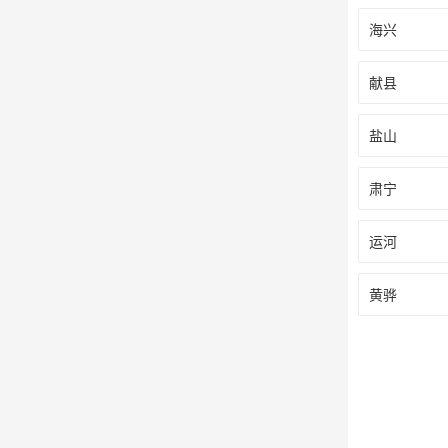
海兴
献县
盐山
肃宁
运河
黄骅