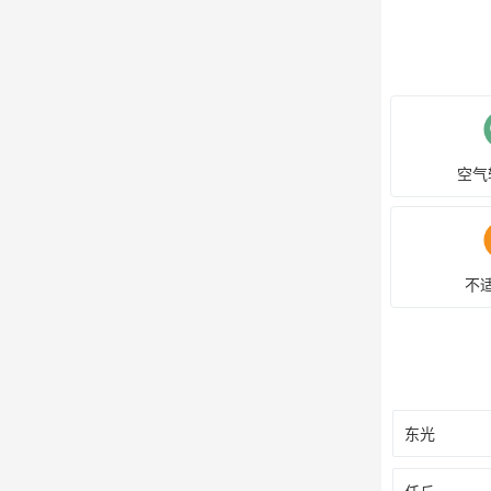
空气
不
东光