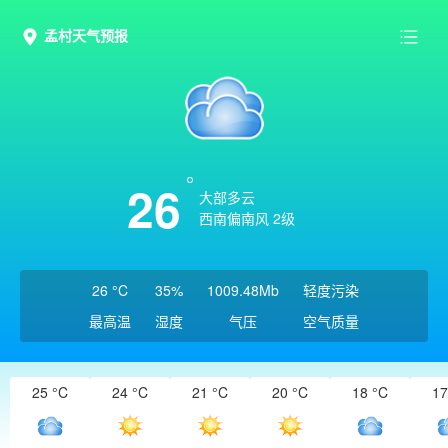
孟村天气预报
26
大部多云
西南偏南风 2级
26 °C
35%
1009.48Mb
轻度污染
最高温
湿度
气压
空气质量
25 °C
24 °C
21 °C
20 °C
18 °C
17