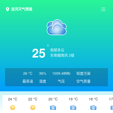
运河天气预报
25
局部多云
东南偏南风 2级
26 °C
36%
1009.48Mb
轻度污染
最高温
湿度
气压
空气质量
24 °C
22 °C
20 °C
19 °C
18 °C
17