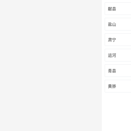
献县
盐山
肃宁
运河
青县
黄骅