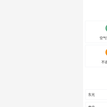
空气
不
东光