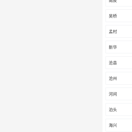
南皮
吴桥
孟村
新华
沧县
沧州
河间
泊头
海兴