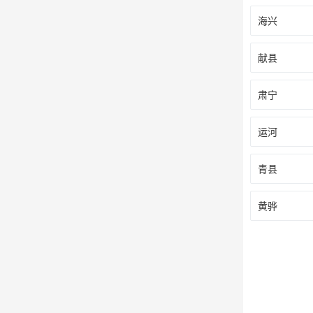
海兴
献县
肃宁
运河
青县
黄骅