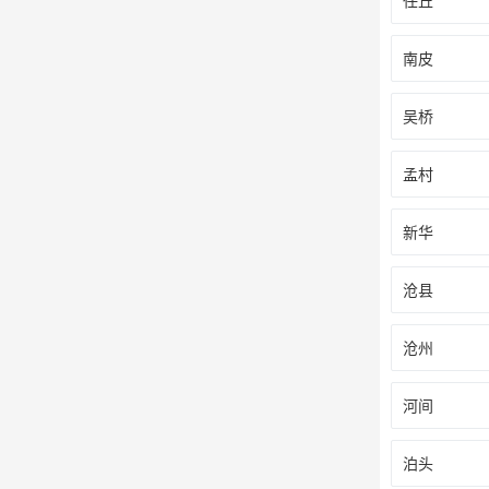
任丘
南皮
吴桥
孟村
新华
沧县
沧州
河间
泊头