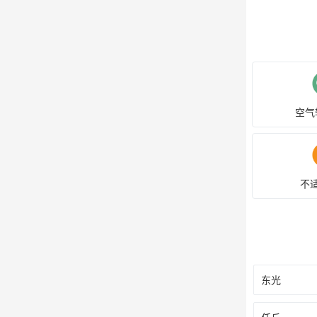
空气
不
东光