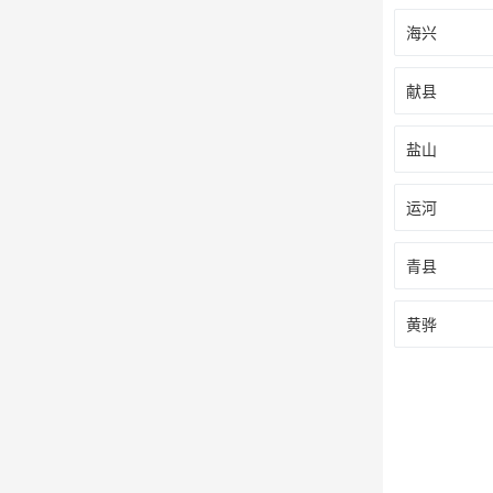
海兴
献县
盐山
运河
青县
黄骅