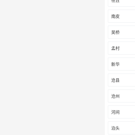
任丘
南皮
吴桥
孟村
新华
沧县
沧州
河间
泊头