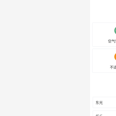
空气
不
东光