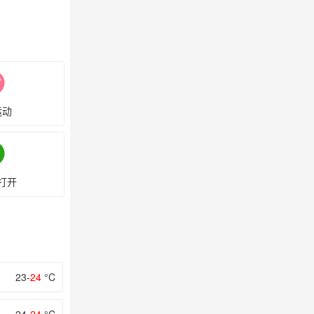
运动
打开
23-
24
°C