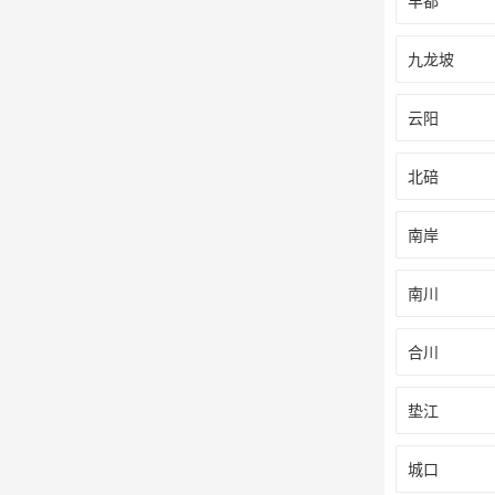
丰都
九龙坡
云阳
北碚
南岸
南川
合川
垫江
城口