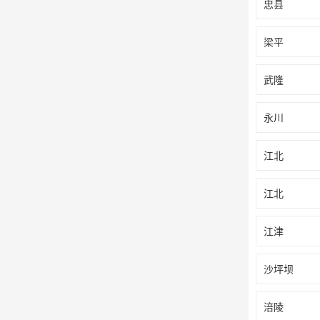
忠县
梁平
武隆
永川
江北
江北
江津
沙坪坝
涪陵