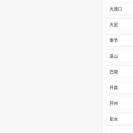
大渡口
大足
奉节
巫山
巴南
开县
开州
彭水