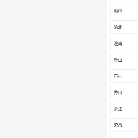
渝中
渝北
潼南
璧山
石柱
秀山
綦江
荣昌