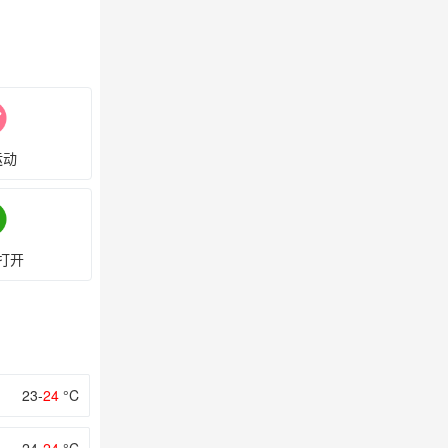
运动
打开
23-
24
°C