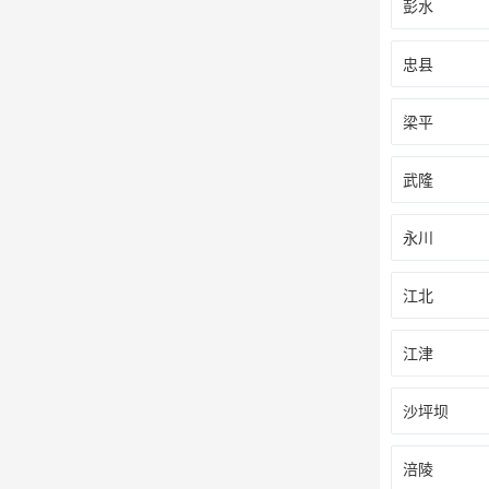
彭水
忠县
梁平
武隆
永川
江北
江津
沙坪坝
涪陵