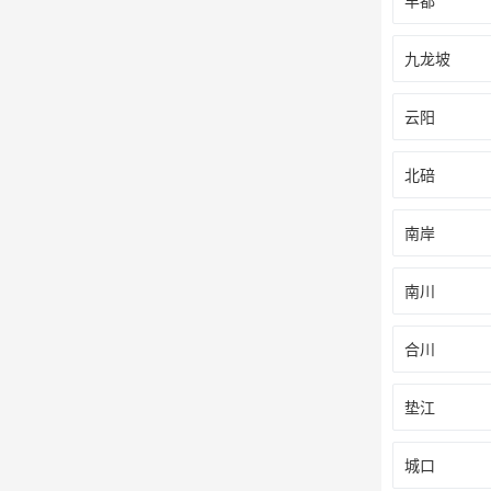
丰都
九龙坡
云阳
北碚
南岸
南川
合川
垫江
城口