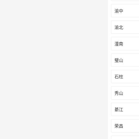
渝中
渝北
潼南
璧山
石柱
秀山
綦江
荣昌