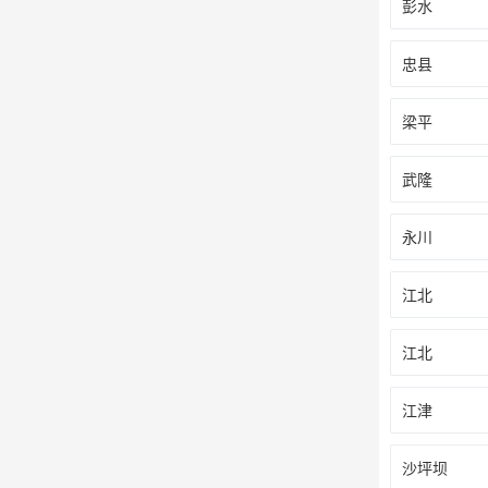
彭水
忠县
梁平
武隆
永川
江北
江北
江津
沙坪坝