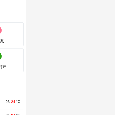
运动
打开
23-
24
°C