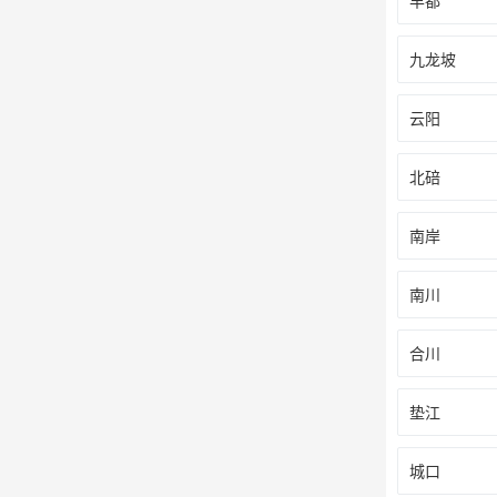
丰都
九龙坡
云阳
北碚
南岸
南川
合川
垫江
城口