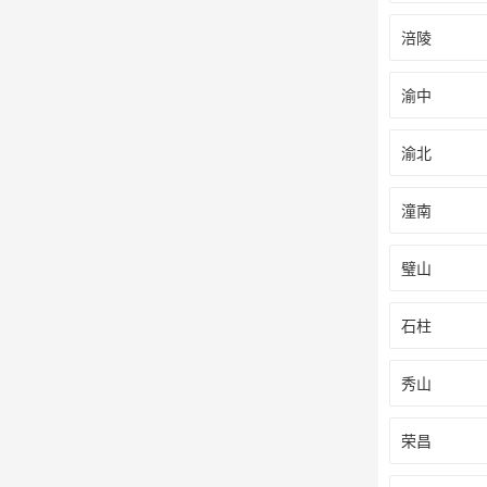
涪陵
渝中
渝北
潼南
璧山
石柱
秀山
荣昌