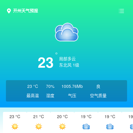
开州天气预报
23
局部多云
东北风 1级
23 °C
70%
1005.76Mb
良
最高温
湿度
气压
空气质量
23 °C
21 °C
20 °C
19 °C
19 °C
19