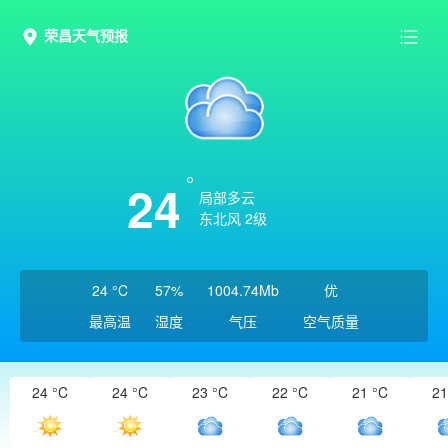
荣昌天气预报
24
局部多云
东北风 2级
24 °C
57%
1004.74Mb
优
最高温
湿度
气压
空气质量
24 °C
24 °C
23 °C
22 °C
21 °C
21